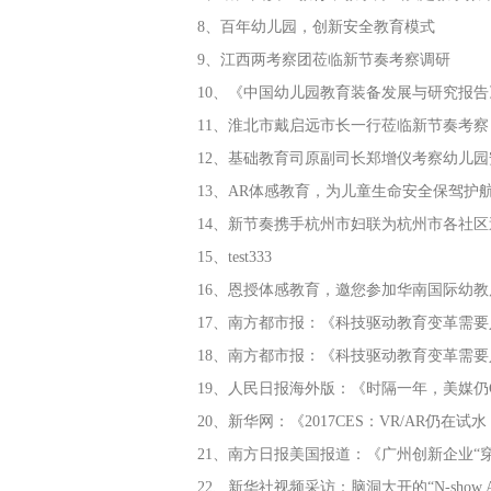
8、百年幼儿园，创新安全教育模式
9、江西两考察团莅临新节奏考察调研
10、《中国幼儿园教育装备发展与研究报
11、淮北市戴启远市长一行莅临新节奏考察
12、基础教育司原副司长郑增仪考察幼儿
13、AR体感教育，为儿童生命安全保驾护
14、新节奏携手杭州市妇联为杭州市各社区
15、test333
16、恩授体感教育，邀您参加华南国际幼教
17、南方都市报：《科技驱动教育变革需
18、南方都市报：《科技驱动教育变革需
19、人民日报海外版：《时隔一年，美媒仍
20、新华网：《2017CES：VR/AR仍在
21、南方日报美国报道：《广州创新企业“穿
22、新华社视频采访：脑洞大开的“N-show 