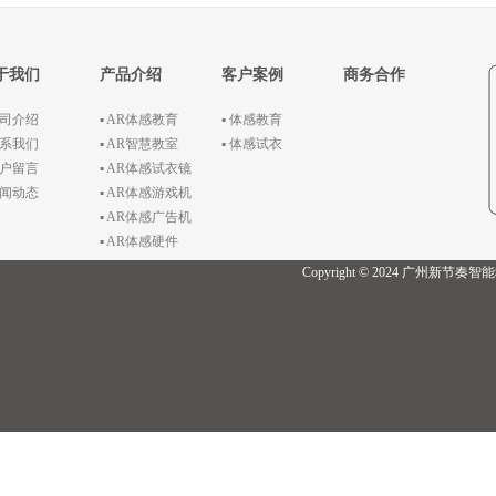
于我们
产品介绍
客户案例
商务合作
公司介绍
▪ AR体感教育
▪ 体感教育
联系我们
▪ AR智慧教室
▪ 体感试衣
客户留言
▪ AR体感试衣镜
新闻动态
▪ AR体感游戏机
▪ AR体感广告机
▪ AR体感硬件
Copyright © 2024 广州