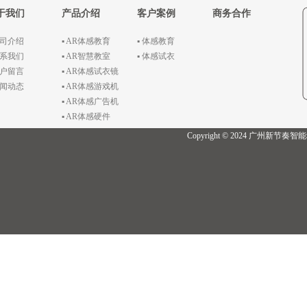
于我们
产品介绍
客户案例
商务合作
公司介绍
▪ AR体感教育
▪ 体感教育
联系我们
▪ AR智慧教室
▪ 体感试衣
客户留言
▪ AR体感试衣镜
新闻动态
▪ AR体感游戏机
▪ AR体感广告机
▪ AR体感硬件
Copyright © 2024 广州